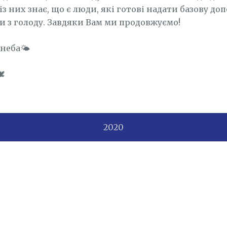
з них знає, що є люди, які готові надати базову доп
и з голоду. Завдяки Вам ми продовжуємо!
неба🌤️
️
2020