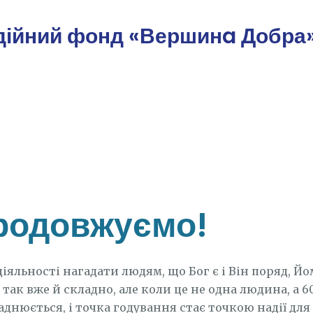
дійний фонд «Вершинa Добра
родовжуємо!
діяльності нагадати людям, що Бог є і Він поряд, Йо
так вже й складно, але коли це не одна людина, а 6
аднюється, і точка годування стає точкою надії дл