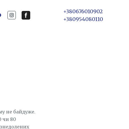
+
380676010902
»
+
380954080110
му не байдуже.
0 чи 80
я знедолених